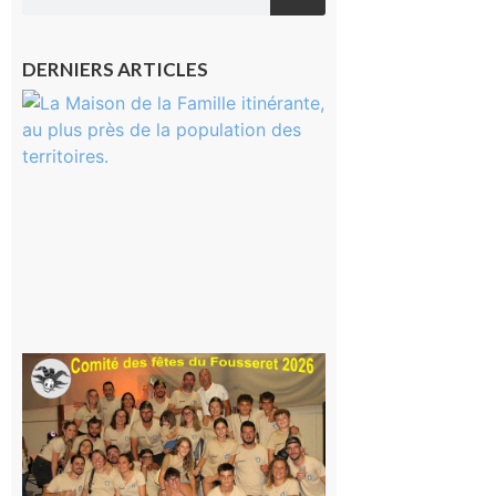
DERNIERS ARTICLES
Castelnau-
Magnoac :
La rentrée
scolaire ?
Même pas
peur, avec
la Maison
de la
Famille
itinérante
7 août 2026
Le
Fousseret :
la Fête de
la Saint-
Pierre est
terminée,
les Vikings