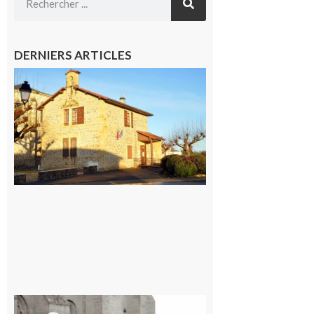
DERNIERS ARTICLES
Franquevielle
: La fête au
village !
7 août 2026
Rieux-