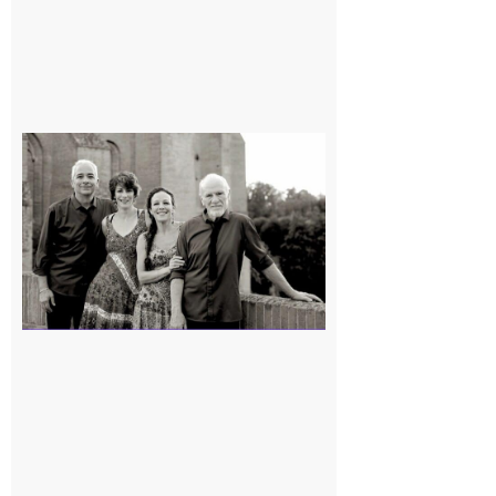
Rieux-
Volvestre
« Canaletto »
en concert !
7 août 2026