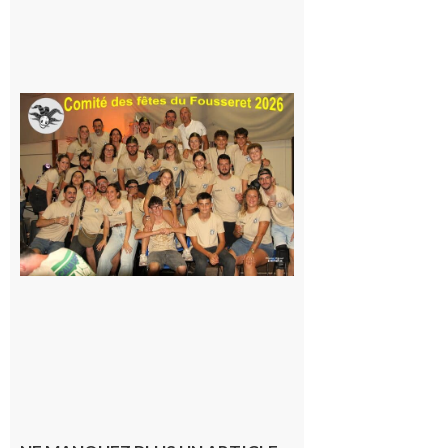
Famille
itinérante
7 août 2026
Le
Fousseret :
la Fête de
la Saint-
Pierre est
terminée,
les Vikings
sont
rentrés
chez eux
6 août 2026