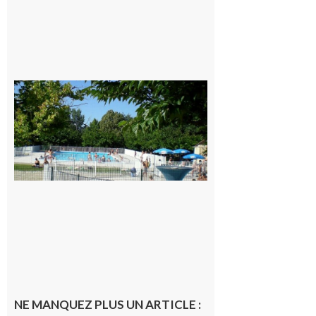
Une soirée
festive en
nocturne à
la piscine
municipale
de Rieux-
Volvestre.
7 août 2026
NE MANQUEZ PLUS UN ARTICLE :