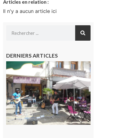
Articles en relation :
Il n'y a aucun article ici
DERNIERS ARTICLES
Saint-
Gaudens :
Les
prochains
rendez-
vous
musicaux
de l’été
7 août 2026