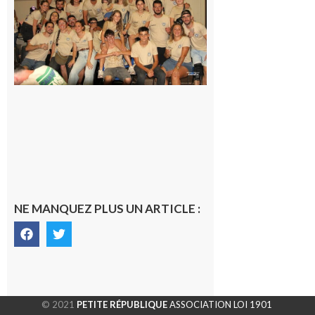
la Saint-
Pierre est
terminée,
les Vikings
sont
rentrés
chez eux
6 août 2026
NE MANQUEZ PLUS UN ARTICLE :
© 2021
PETITE RÉPUBLIQUE
ASSOCIATION LOI 1901