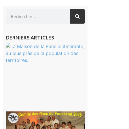
DERNIERS ARTICLES
Castelnau-
Magnoac :
La rentrée
scolaire ?
Même pas
peur, avec
la Maison
de la
Famille
itinérante
7 août 2026
Le
Fousseret :
la Fête de