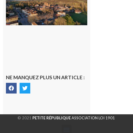
généraliste
dans la cité
gersoise
6 août 2026
NE MANQUEZ PLUS UN ARTICLE :
© 2021
PETITE RÉPUBLIQUE
ASSOCIATION LOI 1901