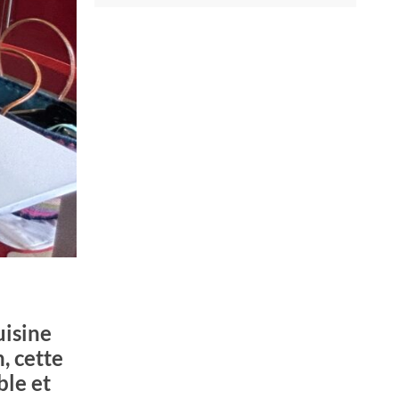
uisine
, cette
ble et