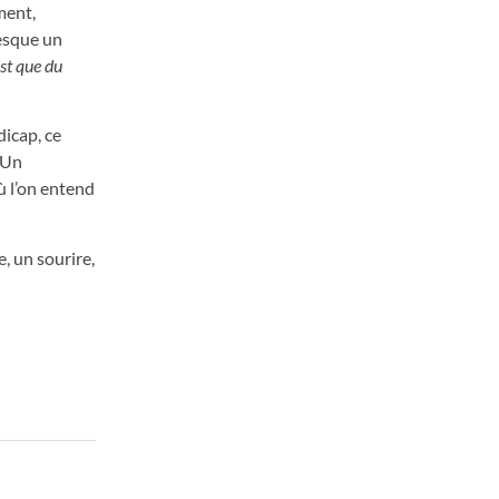
ment,
resque un
st que du
dicap, ce
. Un
ù l’on entend
, un sourire,