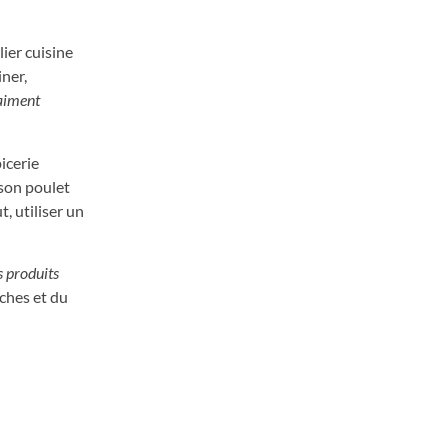
ier cuisine
iner,
raiment
icerie
 son poulet
, utiliser un
s produits
ches et du