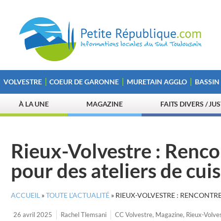
VOLVESTRE
COEUR DE GARONNE
MURETAIN AGGLO
BASSIN
À LA UNE
MAGAZINE
FAITS DIVERS / JU
Rieux-Volvestre : Rencon
pour des ateliers de cui
ACCUEIL
»
TOUTE L’ACTUALITÉ
»
RIEUX-VOLVESTRE : RENCONTRE 
26 avril 2025
Rachel Tlemsani
CC Volvestre
,
Magazine
,
Rieux-Volve