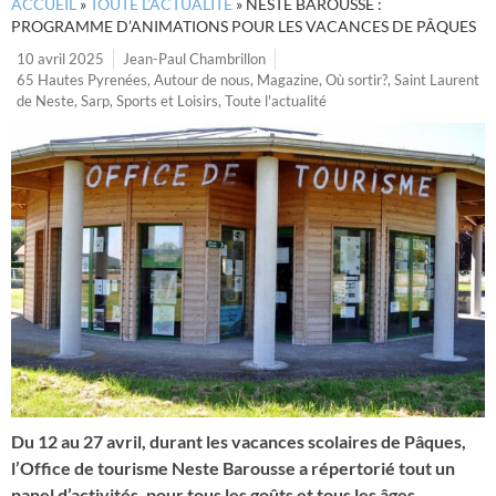
ACCUEIL
»
TOUTE L’ACTUALITÉ
»
NESTE BAROUSSE :
PROGRAMME D’ANIMATIONS POUR LES VACANCES DE PÂQUES
10 avril 2025
Jean-Paul Chambrillon
65 Hautes Pyrenées
,
Autour de nous
,
Magazine
,
Où sortir?
,
Saint Laurent
de Neste
,
Sarp
,
Sports et Loisirs
,
Toute l'actualité
Du 12 au 27 avril, durant les vacances scolaires de Pâques,
l’Office de tourisme Neste Barousse a répertorié tout un
panel d’activités, pour tous les goûts et tous les âges.