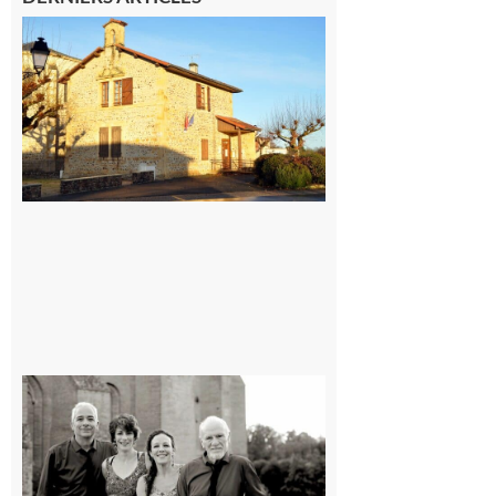
Franquevielle
: La fête au
village !
7 août 2026
Rieux-
Volvestre
« Canaletto »
en concert !
7 août 2026