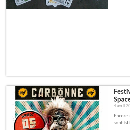
Festi
Spac
4 avril 
Encore u
sophist