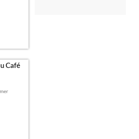
au Café
imer