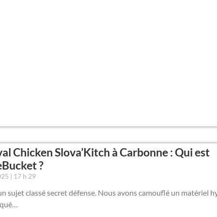
val Chicken Slova’Kitch à Carbonne : Qui est
eBucket ?
2025
17 h 29
n sujet classé secret défense. Nous avons camouflé un matériel h
iqué…