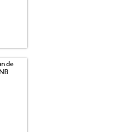
on de
CNB