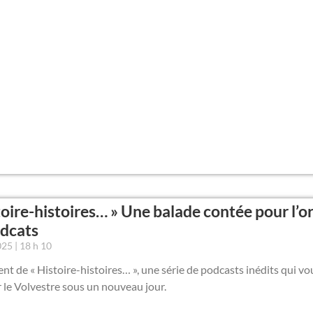
toire-histoires… » Une balade contée pour l’or
dcats
2025
18 h 10
t de « Histoire-histoires… », une série de podcasts inédits qui vou
 le Volvestre sous un nouveau jour.