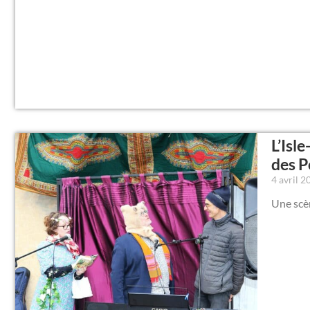
L’Isl
des P
4 avril 
Une scèn