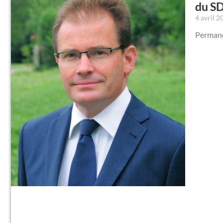
du S
4 avril 
Permane