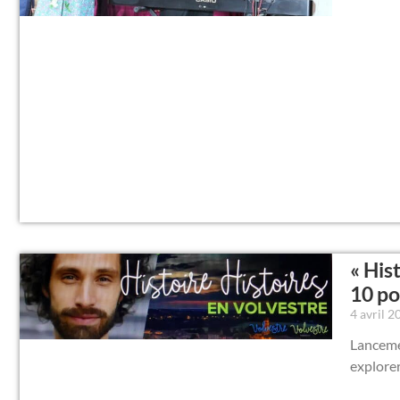
« His
10 po
4 avril 
Lancemen
explorer