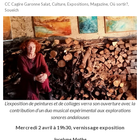
CC Cagire Garonne Salat
,
Culture
,
Expositions
,
Magazine
,
Où sortir?
,
Soueich
L’exposition de peintures et de collages verra son ouverture avec la
contribution d’un duo musical expérimental aux explorations
sonores andalouses
Mercredi 2 avril à 19h30, vernissage exposition
Jocelyne Mothe