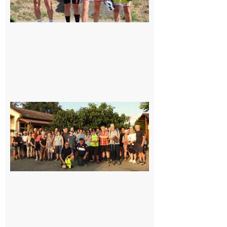
Saint-
Araille :
la
dernière
rando à
la
fraîche
de la
saison
était à
Cazac
8 août
2026