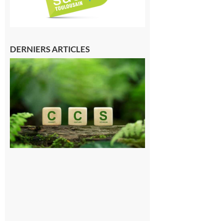
DERNIERS ARTICLES
Comminges
et Piémont
Pyrénéen :
Consultation
publique sur
le projet de
stockage
souterrain
de CO2
5 août 2026