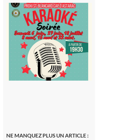
Saint-
Blancard
Cap
d’Astarac
: Soirée
karaoké
au Proxi,
à vous le
micro !
5 août 2026
NE MANQUEZ PLUS UN ARTICLE :