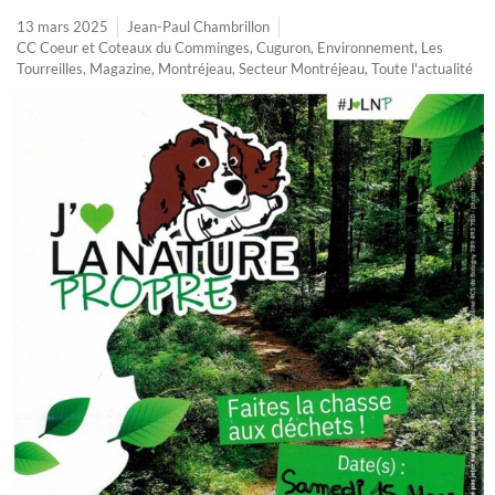
13 mars 2025
Jean-Paul Chambrillon
CC Coeur et Coteaux du Comminges
,
Cuguron
,
Environnement
,
Les
Tourreilles
,
Magazine
,
Montréjeau
,
Secteur Montréjeau
,
Toute l'actualité