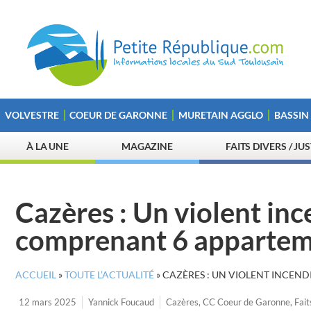
VOLVESTRE
COEUR DE GARONNE
MURETAIN AGGLO
BASSIN
À LA UNE
MAGAZINE
FAITS DIVERS / JU
Cazères : Un violent in
comprenant 6 appartem
ACCUEIL
»
TOUTE L’ACTUALITÉ
»
CAZÈRES : UN VIOLENT INCEN
12 mars 2025
Yannick Foucaud
Cazères
,
CC Coeur de Garonne
,
Fait