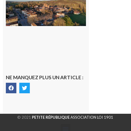
médecin
généraliste
dans la cité
gersoise
6 août 2026
NE MANQUEZ PLUS UN ARTICLE :
© 2021
PETITE RÉPUBLIQUE
ASSOCIATION LOI 1901