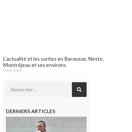
L’actualité et les sorties en Barousse, Neste,
Montréjeau et ses environs
9 août 2026
DERNIERS ARTICLES
Aurignac :
Flûtes
ancestrales