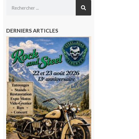
DERNIERS ARTICLES
Loures-
Barousse :
Rock and
Steel : de
belles
mécaniques,
du rock, de
la
convivialité!
9 août 2026