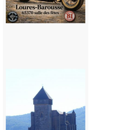
Saint
Bertrand de
Comminges
: 1ère
édition du
village des
patrimoines
du
Comminges
9 août 2026