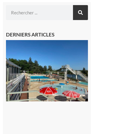
DERNIERS ARTICLES
Boulogne-
sur-Gesse :
Une
convention
entre la
Mairie et le
Collège
pour la
piscine
8 août 2026