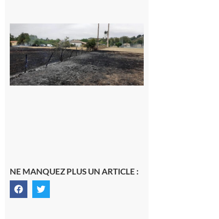
Montesquieu-
Volvestre : la
commune
appelle à la
vigilance face
au risque
d’incendie
8 août 2026
NE MANQUEZ PLUS UN ARTICLE :