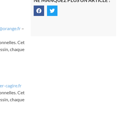
NE MANQUEZ PLUS UN ARTICLE :
@orange.fr
–
onnelles. Cet
essin, chaque
er-cagire.fr
onnelles. Cet
essin, chaque