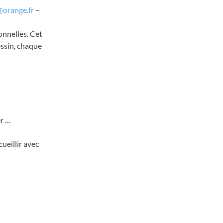
@orange.fr
–
onnelles. Cet
essin, chaque
er …
cueillir avec