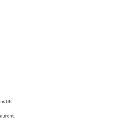
ans 8€,
Laurent.