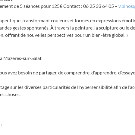
ement de 5 séances pour 125€ Contact : 06 25 33 64 05 –
v.pinos
hérapeutique, transformant couleurs et formes en expressions émoti
 des gestes spontanés. À travers la peinture, la sculpture ou le d
n, offrant de nouvelles perspectives pour un bien-être global. »
 à Mazères-sur-Salat
i vous avez besoin de partager, de comprendre, d’apprendre, d’essay
ge sur les diverses particularités de l’hypersensibilité afin de l’ac
res choses.
u