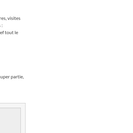
s, visites
 :
f tout le
super partie,