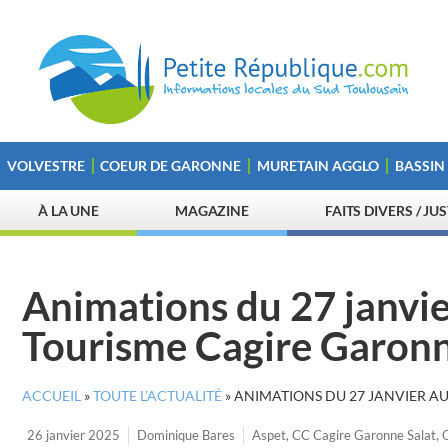
VOLVESTRE
COEUR DE GARONNE
MURETAIN AGGLO
BASSIN
À LA UNE
MAGAZINE
FAITS DIVERS / JU
Animations du 27 janvier
Tourisme Cagire Garonn
ACCUEIL
»
TOUTE L’ACTUALITÉ
»
ANIMATIONS DU 27 JANVIER AU
26 janvier 2025
Dominique Bares
Aspet
,
CC Cagire Garonne Salat
,
O