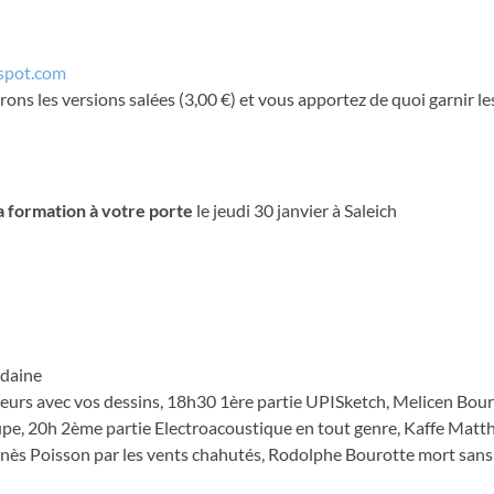
gspot.com
rons les versions salées (3,00 €) et vous apportez de quoi garnir le
a formation à votre porte
le jeudi 30 janvier à Saleich
udaine
leurs avec vos dessins, 18h30 1ère partie UPISketch, Melicen Bou
pe, 20h 2ème partie Electroacoustique en tout genre, Kaffe Matt
ès Poisson par les vents chahutés, Rodolphe Bourotte mort sans 