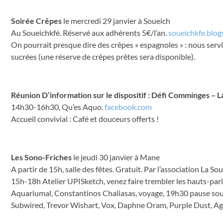
Soirée Crêpes
le mercredi 29 janvier à Soueich
Au Soueichkfé. Réservé aux adhérents 5€/l’an.
soueichkfe.blo
On pourrait presque dire des crêpes « espagnoles » : nous servi
sucrées (une réserve de crêpes prêtes sera disponible).
Réunion D’information sur le dispositif : Défi Comminges – L
14h30-16h30, Qu’es Aquo.
facebook.com
Accueil convivial : Café et douceurs offerts !
Les Sono-Friches
le jeudi 30 janvier à Mane
A partir de 15h, salle des fêtes. Gratuit. Par l’association La So
15h-18h Atelier UPISketch, venez faire trembler les hauts-par
Aquariumal, Constantinos Chaliasas, voyage, 19h30 pause sou
Subwired, Trevor Wishart, Vox, Daphne Oram, Purple Dust, Agn