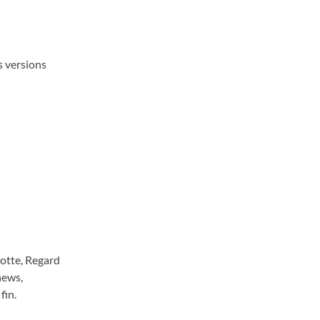
s versions
rotte, Regard
hews,
fin.