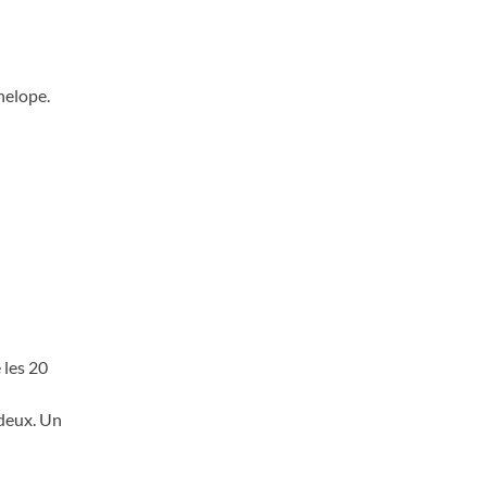
enelope.
 les 20
 deux. Un