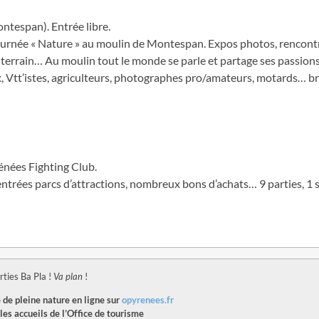
tespan). Entrée libre.
ournée « Nature » au moulin de Montespan. Expos photos, rencontre
e terrain… Au moulin tout le monde se parle et partage ses passions
, Vtt’istes, agriculteurs, photographes pro/amateurs, motards… bre
rénées Fighting Club.
, entrées parcs d’attractions, nombreux bons d’achats… 9 parties, 1 
rties Ba Pla !
Va plan
!
 de pleine nature en ligne sur
opyrenees.fr
les accueils de l’Office de tourisme