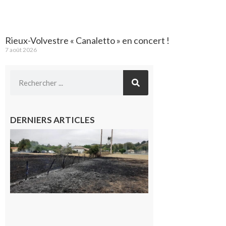
Rieux-Volvestre « Canaletto » en concert !
7 août 2026
DERNIERS ARTICLES
Montesquieu-
Volvestre : la
commune
appelle à la
vigilance face
au risque
d’incendie
8 août 2026