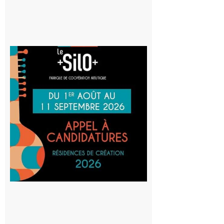
Aurignac
: La
Cafetière
participe
au projet
Musiques
actuelles
et Tiers-
lieux,
avec le
SilO
8 août 2026