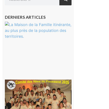
DERNIERS ARTICLES
Castelnau-
Magnoac :
La rentrée
scolaire ?
Même pas
peur, avec
la Maison
de la
Famille
itinérante
7 août 2026
Le
Fousseret :
la Fête de
la Saint-
Pierre est
terminée,