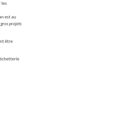
 les
n est au
gros projets
nt être
échetterie