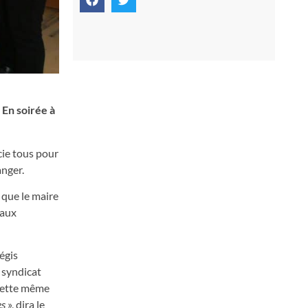
 En soirée à
cie tous pour
anger.
 que le maire
 aux
égis
 syndicat
cette même
es
», dira le