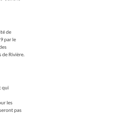
ité de
9 par le
 des
 de Rivière.
c qui
our les
 seront pas