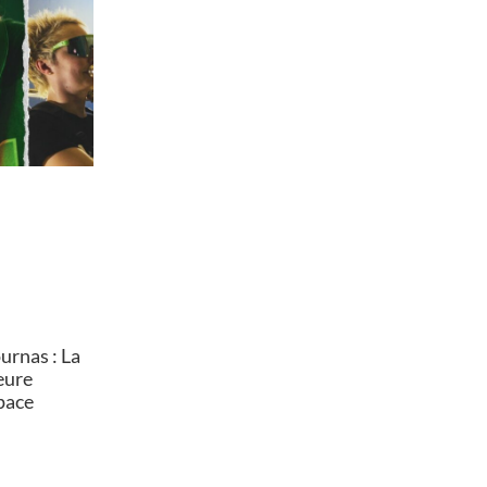
rnas : La
heure
pace