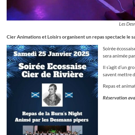
Les Des
Cier Animations et Loisirs organisent un repas spectacle le s
Soirée écossais
sera animée par
Il s’agit d’un 
savent mettre d
Repas et animat
Réservation ava