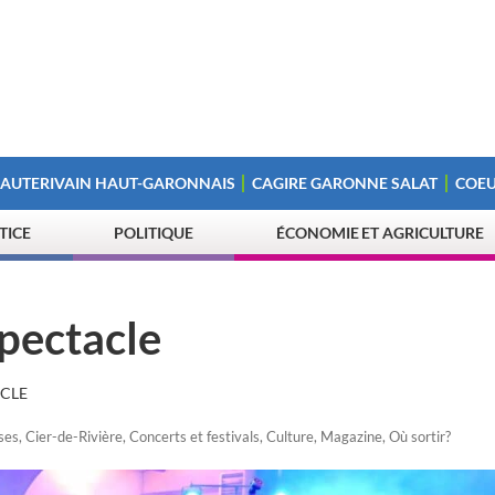
 AUTERIVAIN HAUT-GARONNAIS
CAGIRE GARONNE SALAT
COEU
STICE
POLITIQUE
ÉCONOMIE ET AGRICULTURE
spectacle
ACLE
ses
,
Cier-de-Rivière
,
Concerts et festivals
,
Culture
,
Magazine
,
Où sortir?