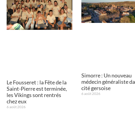
Simorre : Un nouveau
médecin généraliste da
Le Fousseret : la Fête de la
cité gersoise
Saint-Pierre est terminée,
6 août 2026
les Vikings sont rentrés
chez eux
6 août 2026