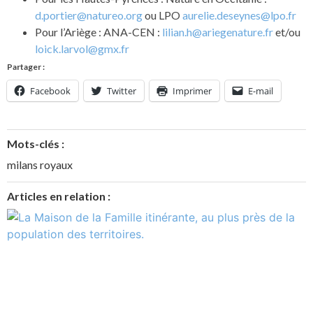
d.portier@natureo.org
ou LPO
aurelie.deseynes@lpo.fr
Pour l’Ariège : ANA-CEN :
lilian.h@ariegenature.fr
et/ou
loick.larvol@gmx.fr
Partager :
Facebook
Twitter
Imprimer
E-mail
Mots-clés :
milans royaux
Articles en relation :