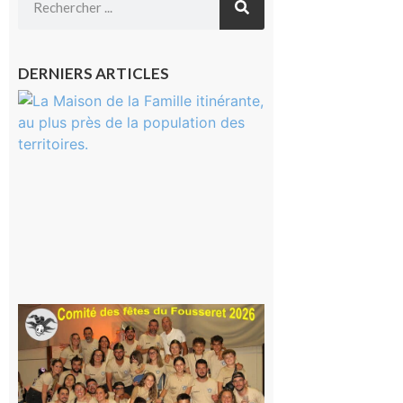
DERNIERS ARTICLES
Castelnau-
Magnoac :
La rentrée
scolaire ?
Même pas
peur, avec
la Maison
de la
Famille
itinérante
7 août 2026
Le
Fousseret :
la Fête de
la Saint-
Pierre est
terminée,