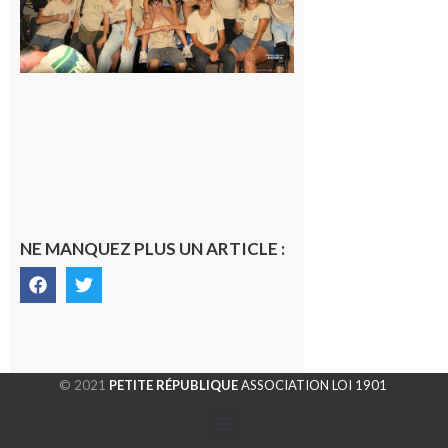
les Vikings
sont
rentrés
chez eux
6 août 2026
NE MANQUEZ PLUS UN ARTICLE :
© 2021
PETITE RÉPUBLIQUE
ASSOCIATION LOI 1901