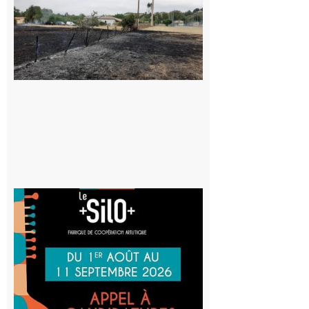
Volvestre : la
commune
appelle à la
vigilance face
au risque
d’incendie
8 août 2026
Aurignac
: La
Cafetière
participe
au projet
Musiques
actuelles
et Tiers-
lieux,