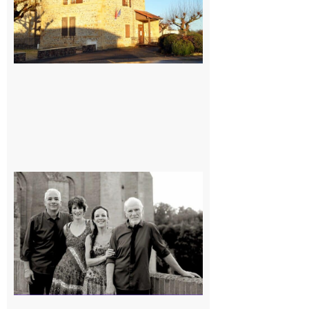
Rieux-
Volvestre
« Canaletto »
en concert !
7 août 2026