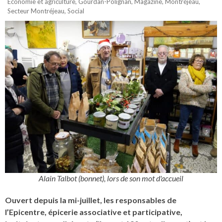
Économie et agriculture
,
Gourdan-Polignan
,
Magazine
,
Montréjeau
,
Secteur Montréjeau
,
Social
Alain Talbot (bonnet), lors de son mot d'accueil
Ouvert depuis la mi-juillet, les responsables de
l’Epicentre, épicerie associative et participative,