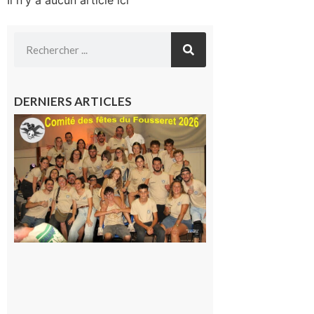
DERNIERS ARTICLES
Le
Fousseret :
la Fête de
la Saint-
Pierre est
terminée,
les Vikings
sont
rentrés
chez eux
6 août 2026