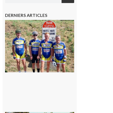
DERNIERS ARTICLES
Montréjeau
: Les sorties
du
Montréjeau
cyclo club
8 août 2026