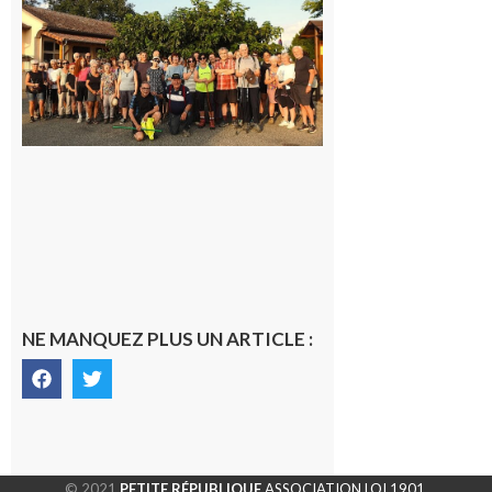
Saint-
Araille :
la
dernière
rando à
la
fraîche
de la
saison
était à
Cazac
8 août
2026
NE MANQUEZ PLUS UN ARTICLE :
© 2021
PETITE RÉPUBLIQUE
ASSOCIATION LOI 1901