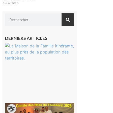
6 août 2026
DERNIERS ARTICLES
Castelnau-
Magnoac :
La rentrée
scolaire ?
Même pas
peur, avec
la Maison
de la
Famille
itinérante
7 août 2026
Le
Fousseret :