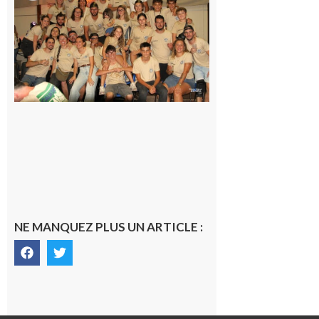
la Fête de
la Saint-
Pierre est
terminée,
les Vikings
sont
rentrés
chez eux
6 août 2026
NE MANQUEZ PLUS UN ARTICLE :