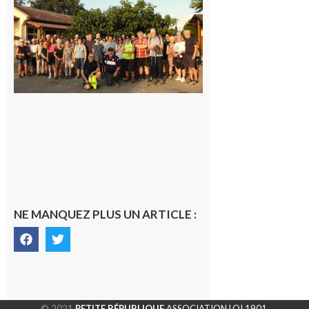
Saint-
Araille :
la
dernière
rando à
la
fraîche
de la
saison
était à
Cazac
8 août
2026
NE MANQUEZ PLUS UN ARTICLE :
© 2021
PETITE RÉPUBLIQUE
ASSOCIATION LOI 1901