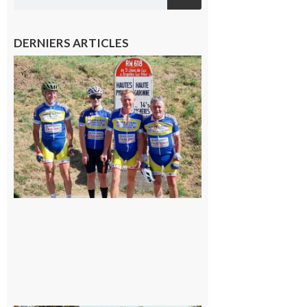
DERNIERS ARTICLES
Montréjeau
: Les sorties
du
Montréjeau
cyclo club
8 août 2026