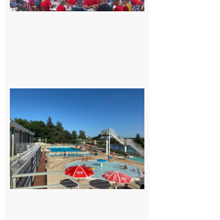
fête de
tous !
Dès le
vendredi
14 août
au soir.
8 août
2026
Boulogne-
sur-Gesse :
Une
convention
entre la
Mairie et le
Collège
pour la
piscine
8 août 2026