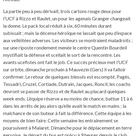
La partie peu à peu dérivait, trois cartons rouge deux pour
l’UCF à Rizzo et Raulet, un pour les agenais Granger changeait
la donne. Le pack local réduit à six, 60 minutes durant
subissait ; mais la décense héroïque ne lassait que peu d’espace
aux velléitées adverses. Les visiteurs se montraient maladroits ;
sur une riposte rondement menée le centre Quentin Bourdeil
mystifiait la défense et scellait le sort de la rencontre. Les
avants ucefistes ont fait le job. Ce succès précieux met l’UCF
sur orbite, dimanche prochain à Mauvezin (Gers) il va falloir
confirmer. Le retour de quelques blessés est escompté, Pagès,
Tessadri, Cruzel, Cortiade, Dutrain, Jacques, Roncil, les coachs
devront se passer de Rizzo et de Raulet au placard quelques
week ends. L’équipe réserve a eu moins de chance, battue 11 à 6
dans les arrêts de jeu alors qu’elle avait le match en mains ; la
malchance de son buteur à fait la différence. Cette équipe à les
moyens de bien faire. Cette semaine les entraînement se
poursuivent à Malaret. Dimanche pour le déplacement en terre
gersoise , le départ du bus est précu à 9 heures depuis le club