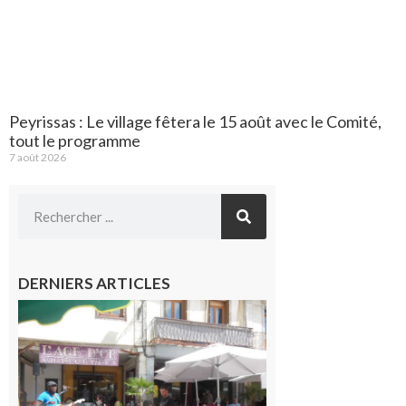
Peyrissas : Le village fêtera le 15 août avec le Comité,
tout le programme
7 août 2026
DERNIERS ARTICLES
Saint-
Gaudens :
Les
prochains
rendez-
vous