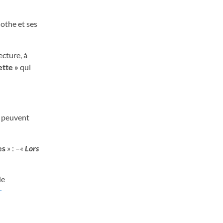
othe et ses
ecture, à
tte »
qui
s peuvent
es
» : –
«
Lors
le
r