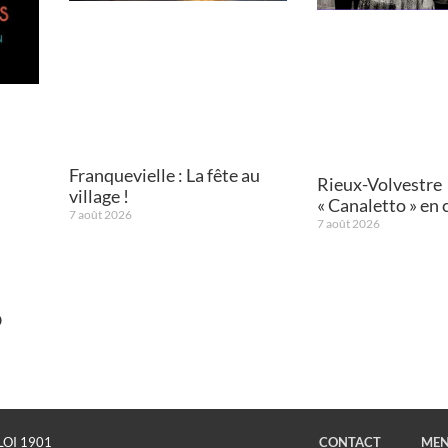
Franquevielle : La fête au
Rieux-Volvestre
village !
« Canaletto » en 
7 août 2026
7 août 2026
O
LOI 1901
CONTACT
MEN