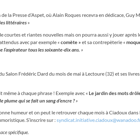
de la Presse d’Aspet, où Alain Roques recevra en dédicace, Guy M
es littéraires
»
courtes et riantes nouvelles mais on pourra aussi y jouer après l
nattendus avec par exemple
«
comète »
et sa contrepèterie
«
moque
e l’aspirateur tous les soixante-dix ans.
»
du Salon Frédéric Dard du mois de mai à Lectoure (32) et ses livre
it même à chaque phrase ! Exemple avec «
Le jardin des mots drôl
 plume qui se fait un sang d’encre ?
»
bonne humeur et on peut le retrouver chaque mois à Ciadoux dans 
moristique. S’inscrire sur :
syndicat.initiative.ciadoux@wanadoo.f
ace spécifique.