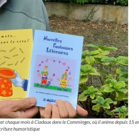
uver chaque mois à Ciadoux dans le Comminges, où il anime depuis 15 an
criture humoristique