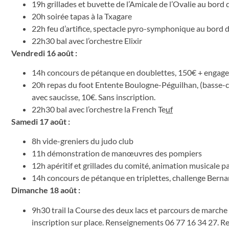
19h grillades et buvette de l’Amicale de l’Ovalie au bord 
20h soirée tapas à la Txagare
22h feu d’artifice, spectacle pyro-symphonique au bord d
22h30 bal avec l’orchestre Elixir
Vendredi 16 août :
14h concours de pétanque en doublettes, 150€ + engag
20h repas du foot Entente Boulogne-Péguilhan, (basse-côt
avec saucisse, 10€. Sans inscription.
22h30 bal avec l’orchestre la French Te
uf
Samedi 17 août :
8h vide-greniers du judo club
11h démonstration de manœuvres des pompiers
12h apéritif et grillades du comité, animation musicale par
14h concours de pétanque en triplettes, challenge Bern
Dimanche 18 août :
9h30 trail la Course des deux lacs et parcours de marche
inscription sur place. Renseignements 06 77 16 34 27. Re