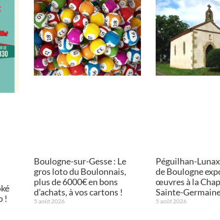
Boulogne-sur-Gesse : Le
Péguilhan-Lunax :
gros loto du Boulonnais,
de Boulogne exp
plus de 6000€ en bons
œuvres à la Chap
oké
d’achats, à vos cartons !
Sainte-Germain
o !
5 août 2026
5 août 2026