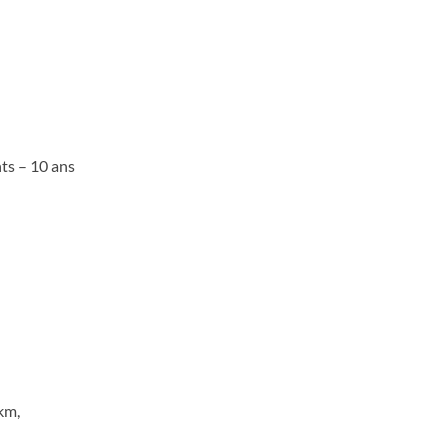
ts – 10 ans
km,