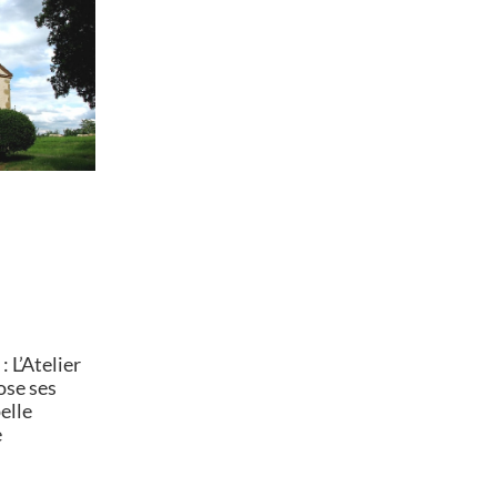
 L’Atelier
ose ses
elle
e