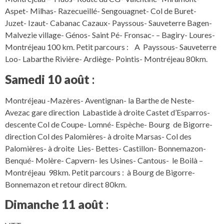
Aspet- Milhas- Razecueillé- Sengouagnet- Col de Buret-
Juzet- Izaut- Cabanac Cazaux- Payssous- Sauveterre Bagen-
Malvezie village- Génos- Saint Pé- Fronsac- – Bagiry- Loures-
Montréjeau 100 km. Petit parcours : A Payssous- Sauveterre
Loo- Labarthe Rivière- Ardiège- Pointis- Montréjeau 80km.
Samedi 10 août
:
Montréjeau -Mazères- Aventignan- la Barthe de Neste-
Avezac gare direction Labastide à droite Castet d’Esparros-
descente Col de Coupe- Lomné- Espèche- Bourg de Bigorre-
direction Col des Palomières- à droite Marsas- Col des
Palomières- à droite Lies- Bettes- Castillon- Bonnemazon-
Benqué- Molère- Capvern- les Usines- Cantous- le Boilà –
Montréjeau 98km. Petit parcours : à Bourg de Bigorre-
Bonnemazon et retour direct 80km.
Dimanche 11 août
: