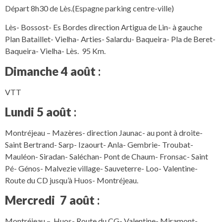
Départ 8h30 de Lès.(Espagne parking centre-ville)
Lès- Bossost- Es Bordes direction Artigua de Lin- à gauche
Plan Bataillet- Vielha- Arties- Salardu- Baqueira- Pla de Beret-
Baqueira- Vielha- Lès. 95 Km.
Dimanche 4 août
:
VTT
Lundi 5 août
:
Montréjeau – Mazères- direction Jaunac- au pont à droite-
Saint Bertrand- Sarp- Izaourt- Anla- Gembrie- Troubat-
Mauléon- Siradan- Saléchan- Pont de Chaum- Fronsac- Saint
Pé- Génos- Malvezie village- Sauveterre- Loo- Valentine-
Route du CD jusqu’à Huos- Montréjeau.
Mercredi 7 août
:
Montréjeau – Huos- Route du CG- Valentine- Miramont-