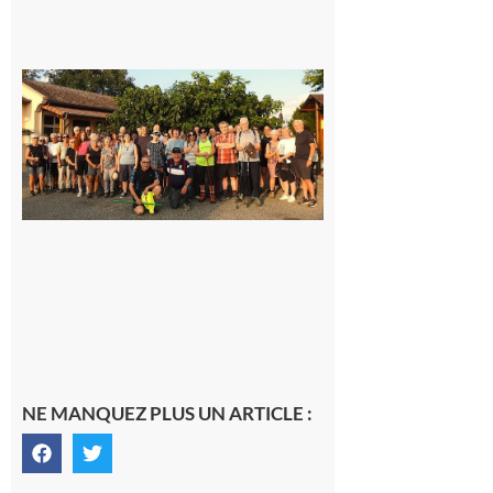
Saint-
Araille :
la
dernière
rando à
la
fraîche
de la
saison
était à
Cazac
8 août
2026
NE MANQUEZ PLUS UN ARTICLE :