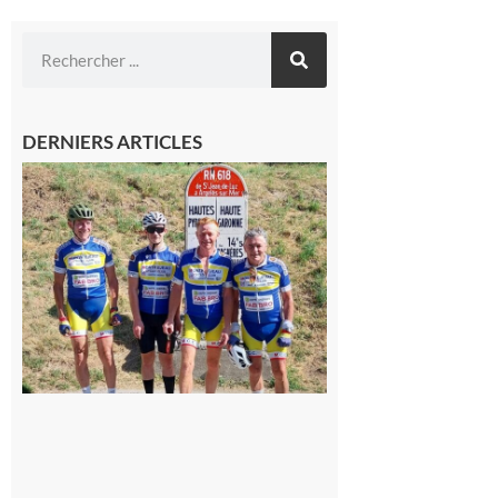
DERNIERS ARTICLES
Montréjeau
: Les sorties
du
Montréjeau
cyclo club
8 août 2026