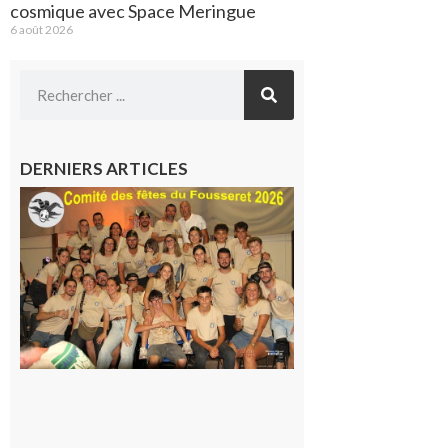
cosmique avec Space Meringue
6 août 2026
DERNIERS ARTICLES
Le
Fousseret :
la Fête de
la Saint-
Pierre est
terminée,
les Vikings
sont
rentrés
chez eux
6 août 2026