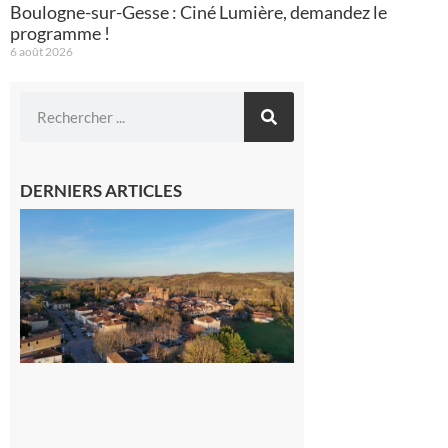
Boulogne-sur-Gesse : Ciné Lumière, demandez le
programme !
6 août 2026
DERNIERS ARTICLES
Simorre :
Un
nouveau
médecin
généraliste
dans la cité
gersoise
6 août 2026