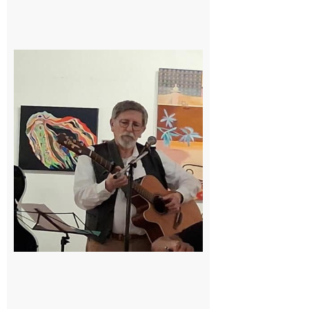
Saint-Frajou
: La
composition
musicale par
ordinateur à
la portée de
tous
6 août 2026