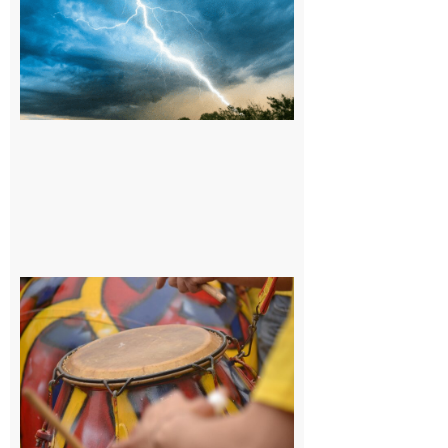
09/08/26 :
Vigilance
météorologique
orange pour
orages sur le
département de
la Haute-
Garonne
9 août 2026
Latoue :
Initiation
à la
batucada,
pour
apprendre
les
rythmes
brésiliens