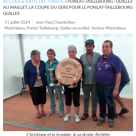
ACCUEIL
»
TOUTE L’ACTUALITÉ
»
PONLAT-TAILLEBOURG : QUILLES
AU MAILLET, LA COUPE DU GERS POUR LE PONLAT-TAILLEBOURG
QUILLES
11 juillet 2024
Jean-Paul Chambrillon
Montréjeau
,
Ponlat-Taillebourg
,
Quilles au maillet
,
Secteur Montréjeau
Christiane et le trophée. A sa droite, Brigitte