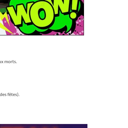
x morts.
es fêtes).