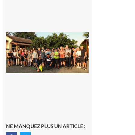
Saint-
Araille :
la
dernière
rando à
la
fraîche
de la
saison
était à
Cazac
8 août
2026
NE MANQUEZ PLUS UN ARTICLE :