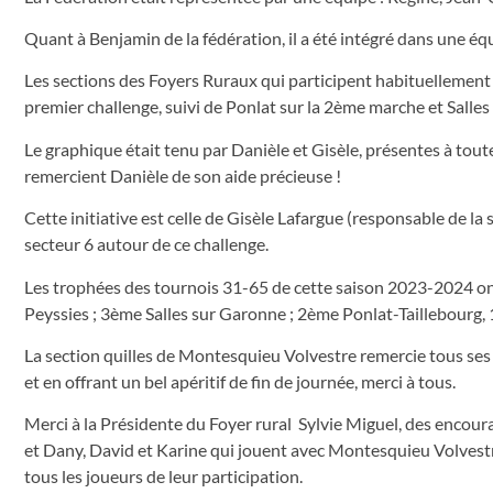
Quant à Benjamin de la fédération, il a été intégré dans une é
Les sections des Foyers Ruraux qui participent habituellement a
premier challenge, suivi de Ponlat sur la 2ème marche et Salles
Le graphique était tenu par Danièle et Gisèle, présentes à tout
remercient Danièle de son aide précieuse !
Cette initiative est celle de Gisèle Lafargue (responsable de l
secteur 6 autour de ce challenge.
Les trophées des tournois 31-65 de cette saison 2023-2024 ont 
Peyssies ; 3ème Salles sur Garonne ; 2ème Ponlat-Taillebourg,
La section quilles de Montesquieu Volvestre remercie tous ses a
et en offrant un bel apéritif de fin de journée, merci à tous.
Merci à la Présidente du Foyer rural Sylvie Miguel, des encour
et Dany, David et Karine qui jouent avec Montesquieu Volvestr
tous les joueurs de leur participation.