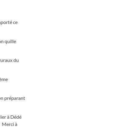
mporté ce
n quille
 ruraux du
4ème
 en préparant
lier à Dédé
! Merci à