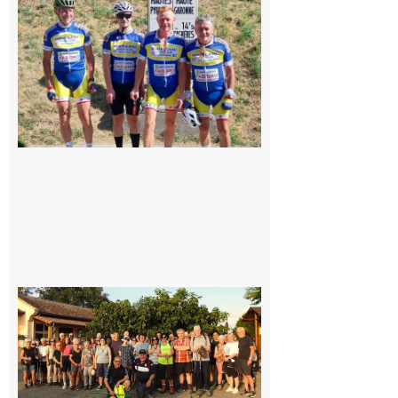
du
Montréjeau
cyclo club
8 août 2026
Saint-
Araille :
la
dernière
rando à
la
fraîche