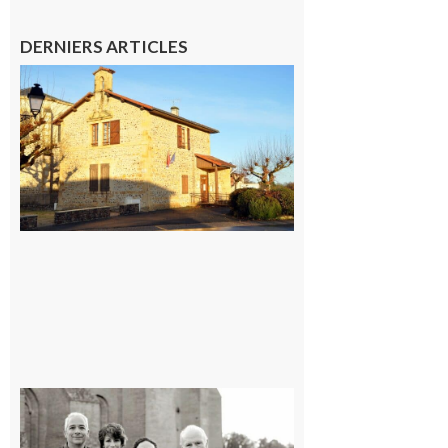
DERNIERS ARTICLES
Franquevielle
: La fête au
village !
7 août 2026
Rieux-
Volvestre
« Canaletto »