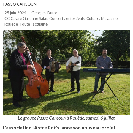
PASSO CANSOUN
25 juin 2024
Georges Dufor
CC Cagire Garonne Salat
,
Concerts et festivals
,
Culture
,
Magazine
,
Rouède
,
Toute l'actualité
Le groupe Passo Cansoun à Rouède, samedi 6 juillet.
L’association l’Antre Pot’s lance son nouveau projet