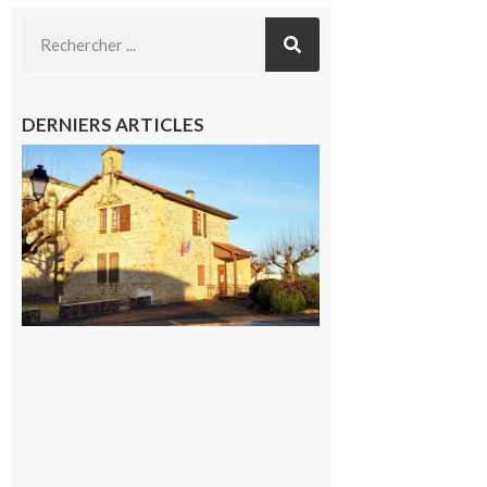
DERNIERS ARTICLES
Franquevielle
: La fête au
village !
7 août 2026