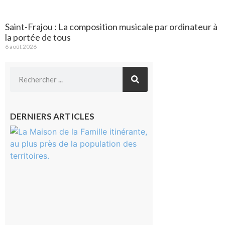
Saint-Frajou : La composition musicale par ordinateur à
la portée de tous
6 août 2026
DERNIERS ARTICLES
Castelnau-
Magnoac :
La rentrée
scolaire ?
Même pas
peur, avec
la Maison
de la
Famille
itinérante
7 août 2026