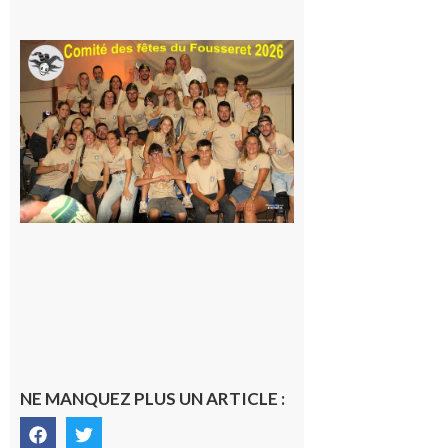
Le
Fousseret :
la Fête de
la Saint-
Pierre est
terminée,
les Vikings
sont
rentrés
chez eux
6 août 2026
NE MANQUEZ PLUS UN ARTICLE :