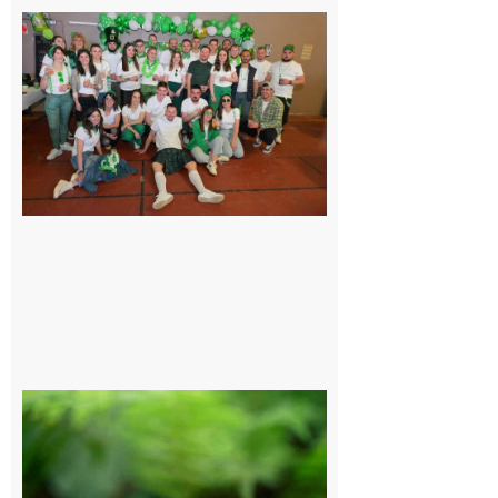
Boulogne-
sur-Gesse :
Quatre jours
de fête avec
le Comité, un
programme
exceptionnel
6 août 2026
Comminges
et Piémont
Pyrénéen :
Consultation
publique sur