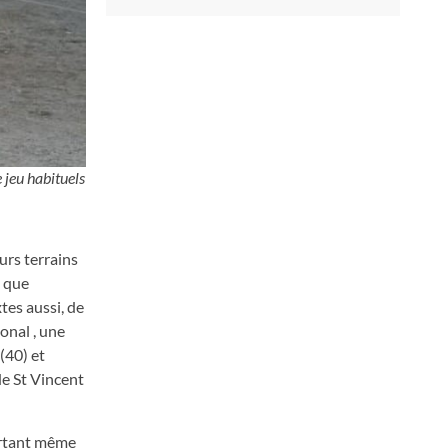
 jeu habituels
urs terrains
s que
tes aussi, de
onal , une
(40) et
de St Vincent
ourtant même