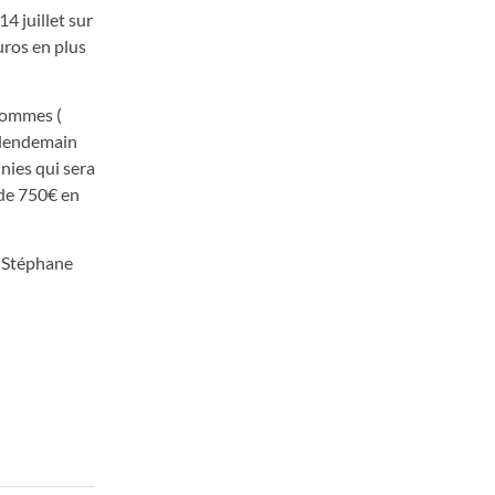
14 juillet sur
uros en plus
 hommes (
e lendemain
nies qui sera
 de 750€ en
s Stéphane