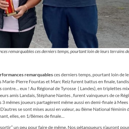
nces remarquables ces derniers temps, pourtant loin de leurs terrains de
 performances remarquables
ces derniers temps, pourtant loin de le
s Marie-Pierre Fountas et Marc Reiz furent battus en finale, tandi
s contre… eux ! Au Régional de Tyrosse ( Landes), en triplettes mix
eurs amis Landais, Stéphane Nantes , furent vainqueurs de ce Régi
s 3 mêmes joueurs partagèrent même aussi en demi-finale à Mees 
’autres se sont mises aussi en valeur, au 8ème National féminin 
nant, elles, en 1/8èmes de finale…
 ‘’ sortir’’ un peu pour faire de même. Nos pétanqueurs n’auront p