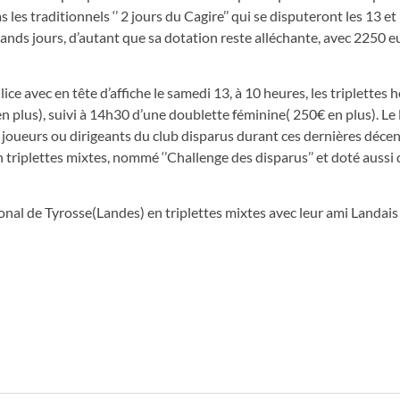
es traditionnels ‘’ 2 jours du Cagire’’ qui se disputeront les 13 et 
 grands jours, d’autant que sa dotation reste alléchante, avec 2250 e
ice avec en tête d’affiche le samedi 13, à 10 heures, les triplettes
n plus), suivi à 14h30 d’une doublette féminine( 250€ en plus). L
x joueurs ou dirigeants du club disparus durant ces dernières décen
triplettes mixtes, nommé ‘’Challenge des disparus’’ et doté aussi
nal de Tyrosse(Landes) en triplettes mixtes avec leur ami Landai