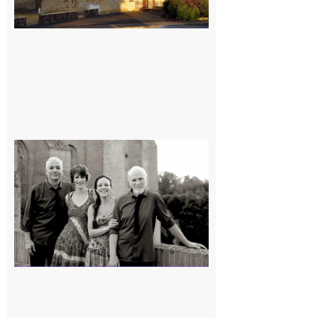
Rieux-
Volvestre
« Canaletto »
en concert !
7 août 2026