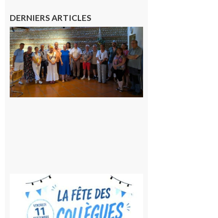
DERNIERS ARTICLES
Carbonne
: quatre
jours de
fête au
rythme
de la
Saint-
Laurent
10 août
2026
Saint-
Gaudens:
Fête des
Collègues
à la